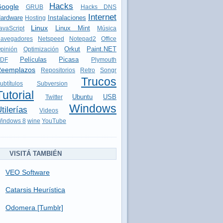
Hacks
oogle
GRUB
Hacks DNS
Internet
ardware
Instalaciones
Hosting
Linux
Linux Mint
avaScript
Música
avegadores
Netspeed
Notepad2
Office
Orkut
Paint.NET
pinión
Optimización
Películas
Picasa
DF
Plymouth
eemplazos
Repositorios
Retro
Songr
Trucos
ubtítulos
Subversion
Tutorial
Ubuntu
USB
Twitter
Windows
tilerías
Videos
indows 8
wine
YouTube
VISITÁ TAMBIÉN
VEO Software
Catarsis Heurística
Odomera [Tumblr]