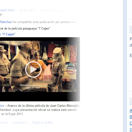
P
d
E
A
B
C
D