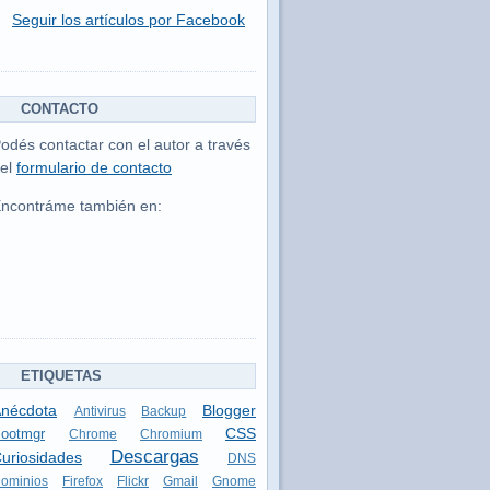
Seguir los artículos por Facebook
CONTACTO
odés contactar con el autor a través
el
formulario de contacto
ncontráme también en:
ETIQUETAS
nécdota
Blogger
Antivirus
Backup
CSS
ootmgr
Chrome
Chromium
Descargas
uriosidades
DNS
ominios
Firefox
Flickr
Gmail
Gnome