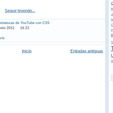
G
H
Seguir leyendo...
J
N
miniaturas de YouTube con CSS
O
osto 2011
16:22
P
R
rio
S
Inicio
Entradas antiguas
U
W