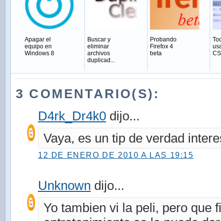
Apagar el
Buscar y
Probando
Too
equipo en
eliminar
Firefox 4
us
Windows 8
archivos
beta
CS
duplicad...
3 COMENTARIO(S):
D4rk_Dr4k0
dijo...
Vaya, es un tip de verdad intere
12 DE ENERO DE 2010 A LAS 19:15
Unknown
dijo...
Yo tambien vi la peli, pero que f