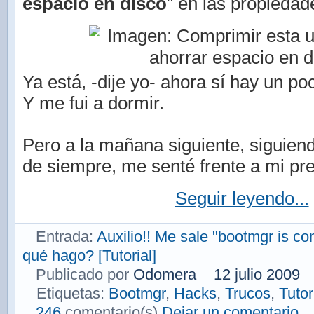
espacio en disco
" en las propiedad
Ya está, -dije yo- ahora sí hay un p
Y me fui a dormir.
Pero a la mañana siguiente, siguien
de siempre, me senté frente a mi pre
Seguir leyendo...
Entrada:
Auxilio!! Me sale "bootmgr is c
qué hago? [Tutorial]
Publicado por
Odomera
12 julio 2009
Etiquetas:
Bootmgr
,
Hacks
,
Trucos
,
Tutor
246
comentario(s)
Dejar un comentario