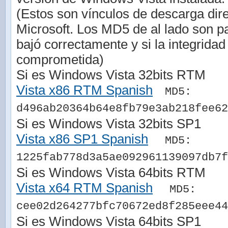
(Estos son vínculos de descarga direc
Microsoft. Los MD5 de al lado son p
bajó correctamente y si la integridad
comprometida)
Si es Windows Vista 32bits RTM
Vista x86 RTM Spanish
MD5:
d496ab20364b64e8fb79e3ab218fee62
Si es Windows Vista 32bits SP1
Vista x86 SP1 Spanish
MD5:
1225fab778d3a5ae092961139097db7f
Si es Windows Vista 64bits RTM
Vista x64 RTM Spanish
MD5:
cee02d264277bfc70672ed8f285eee44
Si es Windows Vista 64bits SP1