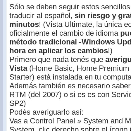
Sólo se deben seguir estos sencillos
traducir al español,
sin riesgo y grat
minutos
! (Vista Ultimate, la única 
oficialmente el cambio de idioma
pu
método tradicional -Windows Upd
hora en aplicar los cambios
!)
Primero que nada tenés que
averig
Vista
(Home Basic, Home Premium 
Starter) está instalada en tu comput
Además también es necesario saber 
RTM (del 2007) o si es es con Serv
SP2)
Podés averiguarlo así:
Vas a Control Panel » System and M
System, clic derecho sobre el ícono 