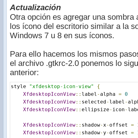
Actualización
Otra opción es agregar una sombra al
los ícono del escritorio similar a la 
Windows 7 u 8 en sus íconos.
Para ello hacemos los mismos pasos
el archivo .gtkrc-2.0 ponemos lo sigu
anterior:
style 
"xfdesktop-icon-view"
{
XfdesktopIconView
::
label
-
alpha 
=
0
XfdesktopIconView
::
selected
-
label
-
alp
XfdesktopIconVIew
::
ellipsize
-
icon
-
lab
XfdesktopIconView
::
shadow
-
x
-
offset 
=
XfdesktopIconView
::
shadow
-
y
-
offset 
=