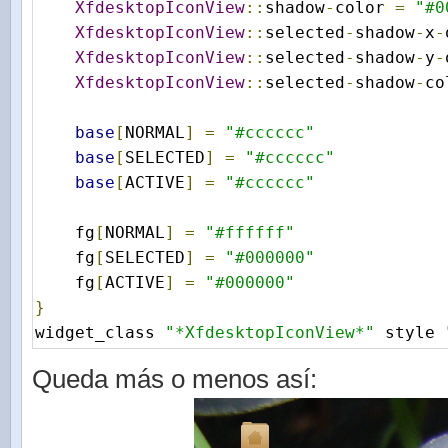
XfdesktopIconView
::
shadow
-
color 
=
"#0
XfdesktopIconView
::
selected
-
shadow
-
x
-
XfdesktopIconView
::
selected
-
shadow
-
y
-
XfdesktopIconView
::
selected
-
shadow
-
co
base
[
NORMAL
]
=
"#cccccc"
base
[
SELECTED
]
=
"#cccccc"
base
[
ACTIVE
]
=
"#cccccc"
    fg
[
NORMAL
]
=
"#ffffff"
    fg
[
SELECTED
]
=
"#000000"
    fg
[
ACTIVE
]
=
"#000000"
}
widget_class 
"*XfdesktopIconView*"
 style 
Queda más o menos así: