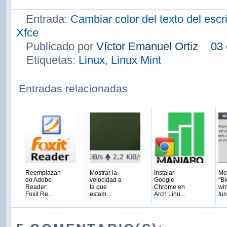
Entrada:
Cambiar color del texto del escr
Xfce
Publicado por
Víctor Emanuel Ortiz
03
Etiquetas:
Linux
,
Linux Mint
Entradas relacionadas
Reemplazan
Mostrar la
Instalar
Me
do Adobe
velocidad a
Google
"Bl
Reader:
la que
Chrome en
win
Foxit Re...
estam...
Arch Linu...
/un