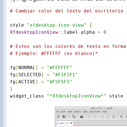
# Cambiar color del texto del escritorio
style 
"xfdesktop-icon-view"
{
XfdesktopIconView
::
label
-
alpha 
=
0
# Estos son los colores de texto en forma
# Ejemplo: #FFFFFF (es blanco)* 
fg
[
NORMAL
]
=
"#FFFFFF"
fg
[
SELECTED
]
=
"#F1F1F1"
fg
[
ACTIVE
]
=
"#F5F5F5"
}
widget_class 
"*XfdesktopIconView*"
 style 