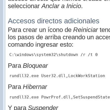
seleccionar
Anclar a Inicio
.
Accesos directos adicionales
Para crear un ícono de
Reiniciar
ten
los pasos de arriba creando un acces
comando ingresar esto:
C:\windows\system32\shutdown /r /t 0
Para
Bloquear
rundll32.exe User32.dll,LockWorkStation
Para
Hibernar
rundll32.exe PowrProf.dll,SetSuspendState
Y para
Suspender