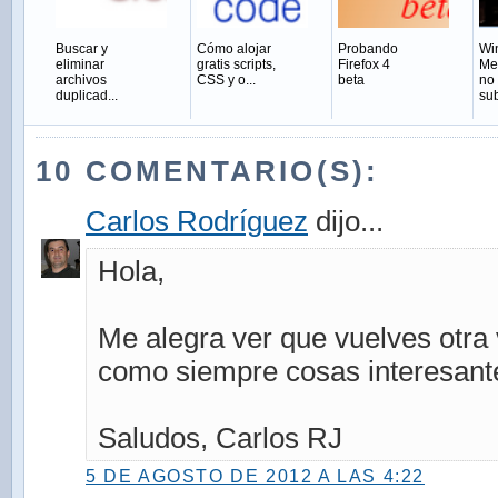
Buscar y
Cómo alojar
Probando
Wi
eliminar
gratis scripts,
Firefox 4
Me
archivos
CSS y o...
beta
no
duplicad...
sub
10 COMENTARIO(S):
Carlos Rodríguez
dijo...
Hola,
Me alegra ver que vuelves otra
como siempre cosas interesant
Saludos, Carlos RJ
5 DE AGOSTO DE 2012 A LAS 4:22