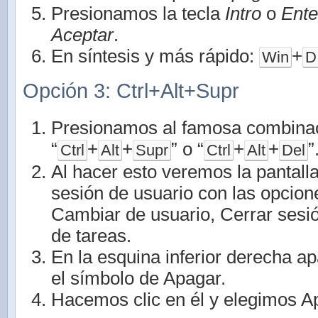
Presionamos la tecla
Intro
o
Ente
Aceptar
.
En síntesis y más rápido:
+
Win
D
Opción 3: Ctrl+Alt+Supr
Presionamos al famosa combinac
“
+
+
” o “
+
+
”
Ctrl
Alt
Supr
Ctrl
Alt
Del
Al hacer esto veremos la pantall
sesión de usuario con las opcion
Cambiar de usuario, Cerrar sesi
de tareas.
En la esquina inferior derecha a
el símbolo de Apagar.
Hacemos clic en él y elegimos A