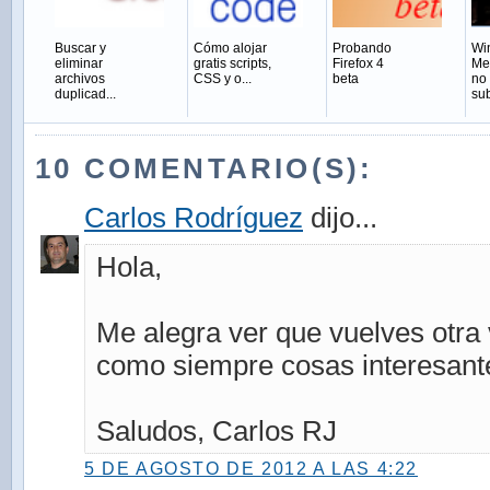
Buscar y
Cómo alojar
Probando
Wi
eliminar
gratis scripts,
Firefox 4
Me
archivos
CSS y o...
beta
no
duplicad...
sub
10 COMENTARIO(S):
Carlos Rodríguez
dijo...
Hola,
Me alegra ver que vuelves otra
como siempre cosas interesant
Saludos, Carlos RJ
5 DE AGOSTO DE 2012 A LAS 4:22