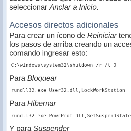
seleccionar
Anclar a Inicio
.
Accesos directos adicionales
Para crear un ícono de
Reiniciar
ten
los pasos de arriba creando un acces
comando ingresar esto:
C:\windows\system32\shutdown /r /t 0
Para
Bloquear
rundll32.exe User32.dll,LockWorkStation
Para
Hibernar
rundll32.exe PowrProf.dll,SetSuspendState
Y para
Suspender