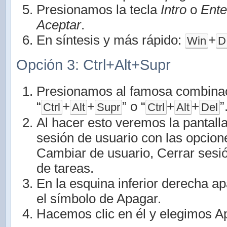
Presionamos la tecla
Intro
o
Ente
Aceptar
.
En síntesis y más rápido:
+
Win
D
Opción 3: Ctrl+Alt+Supr
Presionamos al famosa combinac
“
+
+
” o “
+
+
”
Ctrl
Alt
Supr
Ctrl
Alt
Del
Al hacer esto veremos la pantall
sesión de usuario con las opcion
Cambiar de usuario, Cerrar sesi
de tareas.
En la esquina inferior derecha a
el símbolo de Apagar.
Hacemos clic en él y elegimos A