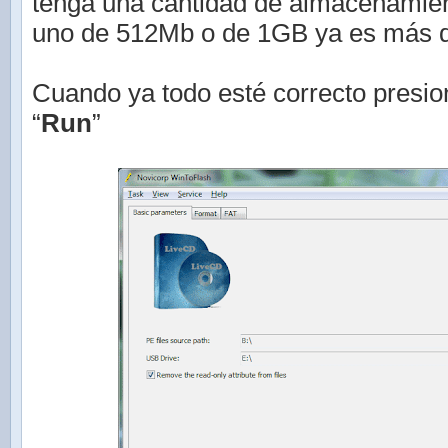
tenga una cantidad de almacenamien
uno de 512Mb o de 1GB ya es más qu
Cuando ya todo esté correcto presi
“
Run
”