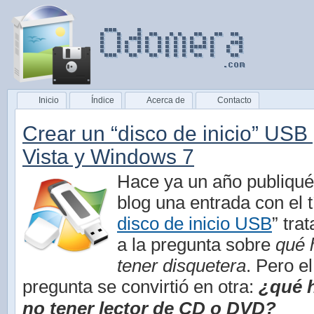
Inicio
Índice
Acerca de
Contacto
Crear un “disco de inicio” US
Vista y Windows 7
Hace ya un año publiqu
blog una entrada con el tí
disco de inicio USB
” tra
a la pregunta sobre
qué 
tener disquetera
. Pero e
pregunta se convirtió en otra:
¿qué h
no tener lector de CD o DVD?