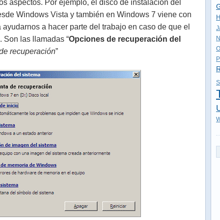
os aspectos. Por ejemplo, el disco de instalación del
G
desde Windows Vista y también en Windows 7 viene con
H
 ayudarnos a hacer parte del trabajo en caso de que el
J
. Son las llamadas “
Opciones de recuperación del
N
O
de recuperación
”
P
R
S
U
W