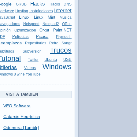
Hacks
oogle
GRUB
Hacks DNS
Internet
ardware
Instalaciones
Hosting
Linux
Linux Mint
avaScript
Música
avegadores
Netspeed
Notepad2
Office
Orkut
Paint.NET
pinión
Optimización
Películas
Picasa
DF
Plymouth
eemplazos
Repositorios
Retro
Songr
Trucos
ubtítulos
Subversion
Tutorial
Ubuntu
USB
Twitter
Windows
tilerías
Videos
indows 8
wine
YouTube
VISITÁ TAMBIÉN
VEO Software
Catarsis Heurística
Odomera [Tumblr]