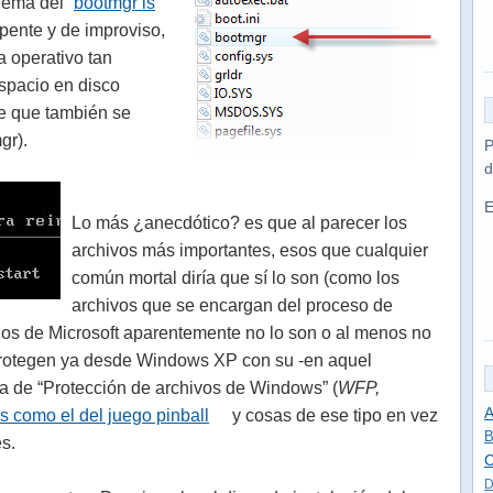
lema del “
bootmgr is
pente y de improviso,
a operativo tan
espacio en disco
e que también se
gr).
P
d
E
Lo más ¿anecdótico? es que al parecer los
archivos más importantes, esos que cualquier
común mortal diría que sí lo son (como los
archivos que se encargan del proceso de
a los de Microsoft aparentemente no lo son o al menos no
protegen ya desde Windows XP con su -en aquel
a de “Protección de archivos de Windows” (
WFP,
A
s como el del juego pinball
y cosas de ese tipo en vez
B
s.
C
D