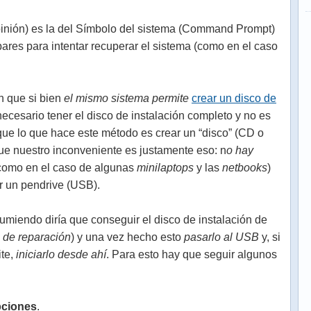
opinión) es la del Símbolo del sistema (Command Prompt)
res para intentar recuperar el sistema (como en el caso
n que si bien
el mismo sistema permite
crear un disco de
necesario tener el disco de instalación completo y no es
ue lo que hace este método es crear un “disco” (CD o
ue nuestro inconveniente es justamente eso: n
o hay
como en el caso de algunas
minilaptops
y las
netbooks
)
r un pendrive (USB).
iendo diría que conseguir el disco de instalación de
 de reparación
) y una vez hecho esto
pasarlo al USB
y, si
ite,
iniciarlo desde ahí
. Para esto hay que seguir algunos
pciones
.