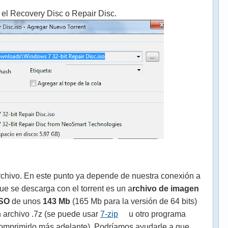
 el Recovery Disc o Repair Disc.
rchivo. En este punto ya depende de nuestra conexión a
que se descarga con el torrent es un a
rchivo de imagen
ISO
de unos
143 Mb
(165 Mb para la versión de 64 bits)
 archivo .7z (se puede usar
7-zip
u otro programa
mprimirlo más adelante). Podríamos ayudarle a que