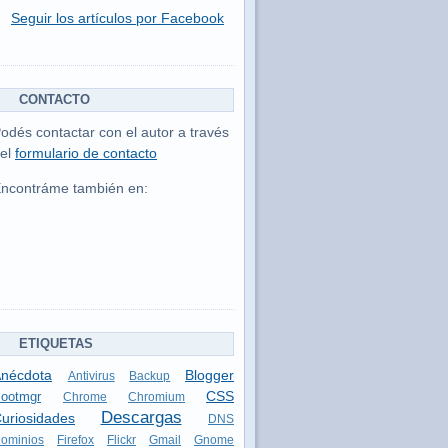
Seguir los artículos por Facebook
CONTACTO
odés contactar con el autor a través
el
formulario de contacto
ncontráme también en:
ETIQUETAS
nécdota
Blogger
Antivirus
Backup
CSS
ootmgr
Chrome
Chromium
Descargas
uriosidades
DNS
ominios
Firefox
Flickr
Gmail
Gnome