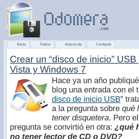
Inicio
Índice
Acerca de
Contacto
Crear un “disco de inicio” US
Vista y Windows 7
Hace ya un año publiqu
blog una entrada con el tí
disco de inicio USB
” tra
a la pregunta sobre
qué 
tener disquetera
. Pero e
pregunta se convirtió en otra:
¿qué h
no tener lector de CD o DVD?