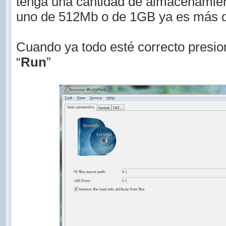
tenga una cantidad de almacenamien
uno de 512Mb o de 1GB ya es más qu
Cuando ya todo esté correcto presi
“
Run
”