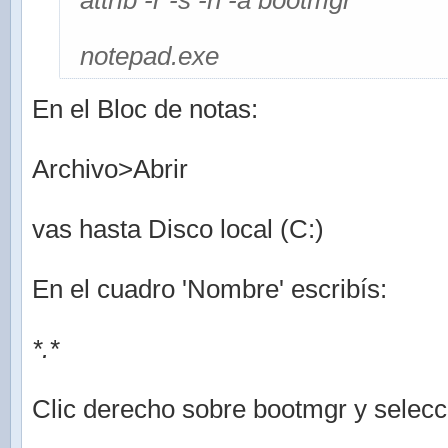
attrib -r -s -h -a bootmgr
notepad.exe
En el Bloc de notas:
Archivo>Abrir
vas hasta Disco local (C:)
En el cuadro 'Nombre' escribís:
*.*
Clic derecho sobre bootmgr y selec