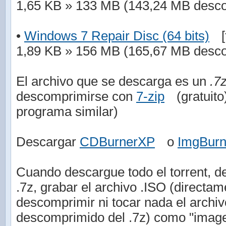
1,65 KB » 133 MB (143,24 MB desc
•
Windows 7 Repair Disc (64 bits)
[
1,89 KB » 156 MB (165,67 MB desc
El archivo que se descarga es un
.7
descomprimirse con
7-zip
(gratuit
programa similar)
Descargar
CDBurnerXP
o
ImgBur
Cuando descargue todo el torrent, de
.7z, grabar el archivo .ISO (directam
descomprimir ni tocar nada el arch
descomprimido del .7z) como "imag