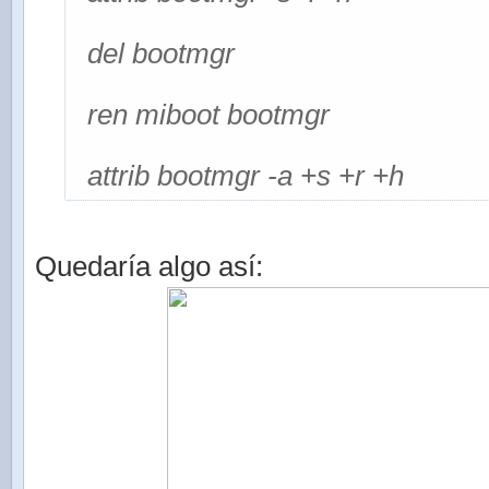
del bootmgr
ren miboot bootmgr
attrib bootmgr -a +s +r +h
Quedaría algo así: