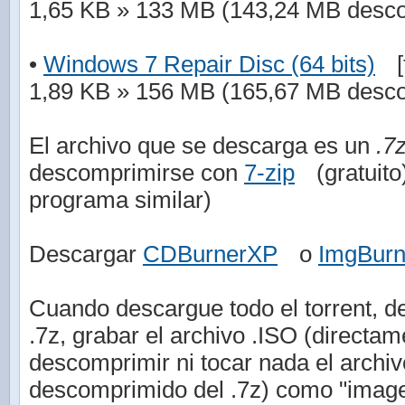
1,65 KB » 133 MB (143,24 MB desc
•
Windows 7 Repair Disc (64 bits)
[
1,89 KB » 156 MB (165,67 MB desc
El archivo que se descarga es un
.7
descomprimirse con
7-zip
(gratuit
programa similar)
Descargar
CDBurnerXP
o
ImgBur
Cuando descargue todo el torrent, de
.7z, grabar el archivo .ISO (directam
descomprimir ni tocar nada el arch
descomprimido del .7z) como "imag