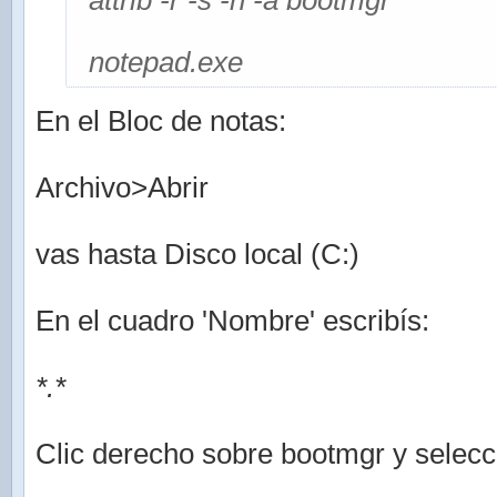
attrib -r -s -h -a bootmgr
notepad.exe
En el Bloc de notas:
Archivo>Abrir
vas hasta Disco local (C:)
En el cuadro 'Nombre' escribís:
*.*
Clic derecho sobre bootmgr y selec