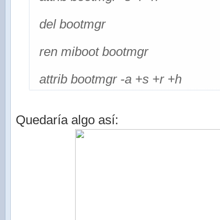
del bootmgr
ren miboot bootmgr
attrib bootmgr -a +s +r +h
Quedaría algo así: