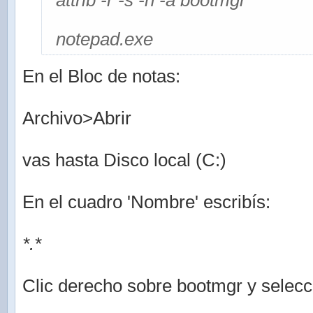
attrib -r -s -h -a bootmgr
notepad.exe
En el Bloc de notas:
Archivo>Abrir
vas hasta Disco local (C:)
En el cuadro 'Nombre' escribís:
*.*
Clic derecho sobre bootmgr y selec