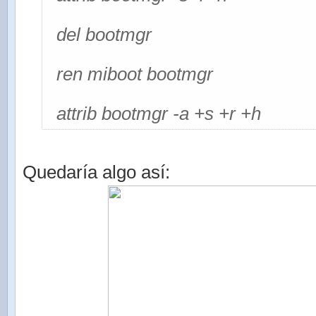
del bootmgr
ren miboot bootmgr
attrib bootmgr -a +s +r +h
Quedaría algo así: