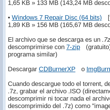
1,65 KB » 133 MB (143,24 MB desc
•
Windows 7 Repair Disc (64 bits)
[
1,89 KB » 156 MB (165,67 MB desc
El archivo que se descarga es un
.7
descomprimirse con
7-zip
(gratuit
programa similar)
Descargar
CDBurnerXP
o
ImgBur
Cuando descargue todo el torrent, de
.7z, grabar el archivo .ISO (directam
descomprimir ni tocar nada el arch
descomprimido del .7z) como "imag