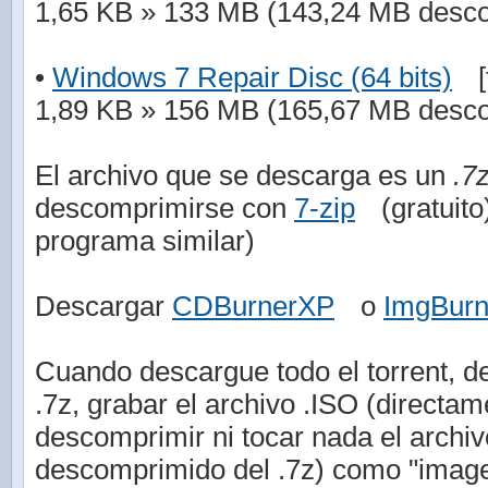
1,65 KB » 133 MB (143,24 MB desc
•
Windows 7 Repair Disc (64 bits)
[
1,89 KB » 156 MB (165,67 MB desc
El archivo que se descarga es un
.7
descomprimirse con
7-zip
(gratuit
programa similar)
Descargar
CDBurnerXP
o
ImgBur
Cuando descargue todo el torrent, de
.7z, grabar el archivo .ISO (directam
descomprimir ni tocar nada el arch
descomprimido del .7z) como "imag