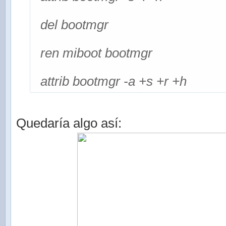
del bootmgr
ren miboot bootmgr
attrib bootmgr -a +s +r +h
Quedaría algo así: