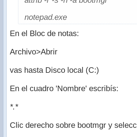
attrib -r -s -h -a bootmgr
notepad.exe
En el Bloc de notas:
Archivo>Abrir
vas hasta Disco local (C:)
En el cuadro 'Nombre' escribís:
*.*
Clic derecho sobre bootmgr y selec