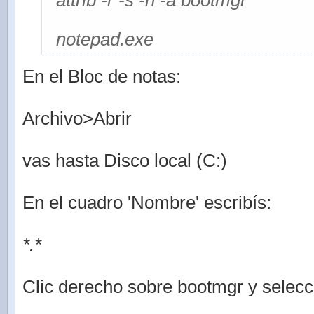
attrib -r -s -h -a bootmgr
notepad.exe
En el Bloc de notas:
Archivo>Abrir
vas hasta Disco local (C:)
En el cuadro 'Nombre' escribís:
*.*
Clic derecho sobre bootmgr y selec