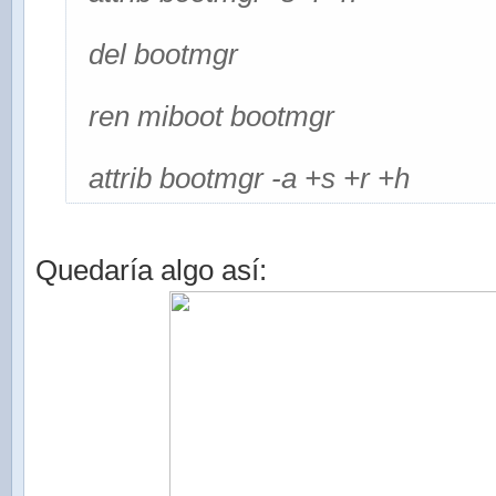
del bootmgr
ren miboot bootmgr
attrib bootmgr -a +s +r +h
Quedaría algo así: