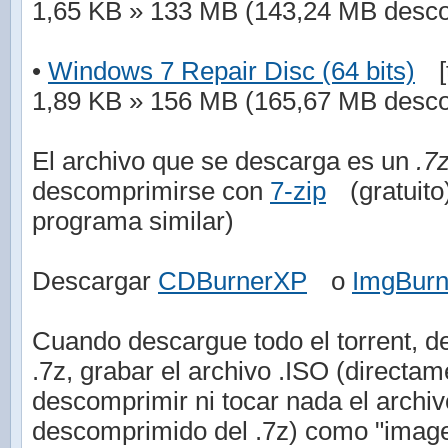
1,65 KB » 133 MB (143,24 MB desc
•
Windows 7 Repair Disc (64 bits)
[
1,89 KB » 156 MB (165,67 MB desc
El archivo que se descarga es un
.7
descomprimirse con
7-zip
(gratuit
programa similar)
Descargar
CDBurnerXP
o
ImgBur
Cuando descargue todo el torrent, de
.7z, grabar el archivo .ISO (directam
descomprimir ni tocar nada el arch
descomprimido del .7z) como "imag