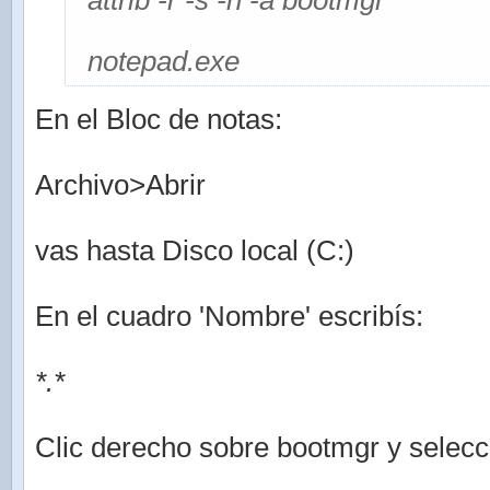
attrib -r -s -h -a bootmgr
notepad.exe
En el Bloc de notas:
Archivo>Abrir
vas hasta Disco local (C:)
En el cuadro 'Nombre' escribís:
*.*
Clic derecho sobre bootmgr y selec