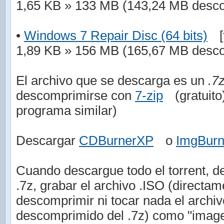
1,65 KB » 133 MB (143,24 MB desc
•
Windows 7 Repair Disc (64 bits)
[
1,89 KB » 156 MB (165,67 MB desc
El archivo que se descarga es un
.7
descomprimirse con
7-zip
(gratuit
programa similar)
Descargar
CDBurnerXP
o
ImgBur
Cuando descargue todo el torrent, de
.7z, grabar el archivo .ISO (directam
descomprimir ni tocar nada el arch
descomprimido del .7z) como "imag