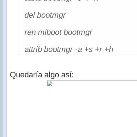
del bootmgr
ren miboot bootmgr
attrib bootmgr -a +s +r +h
Quedaría algo así: