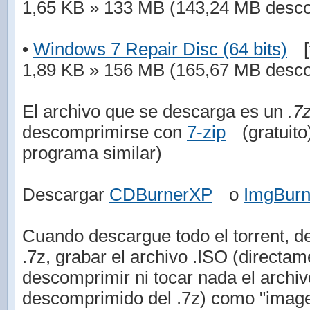
1,65 KB » 133 MB (143,24 MB desc
•
Windows 7 Repair Disc (64 bits)
[
1,89 KB » 156 MB (165,67 MB desc
El archivo que se descarga es un
.7
descomprimirse con
7-zip
(gratuit
programa similar)
Descargar
CDBurnerXP
o
ImgBur
Cuando descargue todo el torrent, de
.7z, grabar el archivo .ISO (directam
descomprimir ni tocar nada el arch
descomprimido del .7z) como "imag