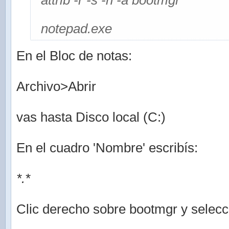
attrib -r -s -h -a bootmgr
notepad.exe
En el Bloc de notas:
Archivo>Abrir
vas hasta Disco local (C:)
En el cuadro 'Nombre' escribís:
*.*
Clic derecho sobre bootmgr y selec