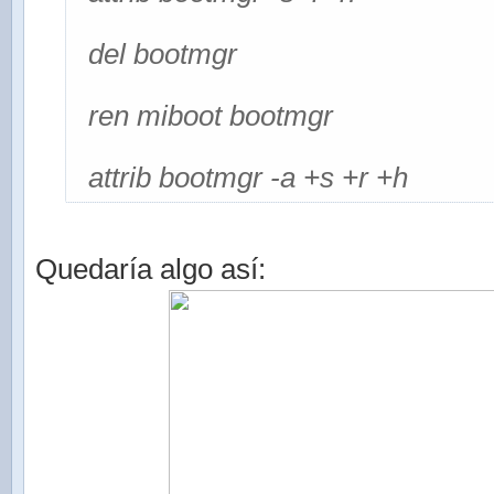
del bootmgr
ren miboot bootmgr
attrib bootmgr -a +s +r +h
Quedaría algo así: