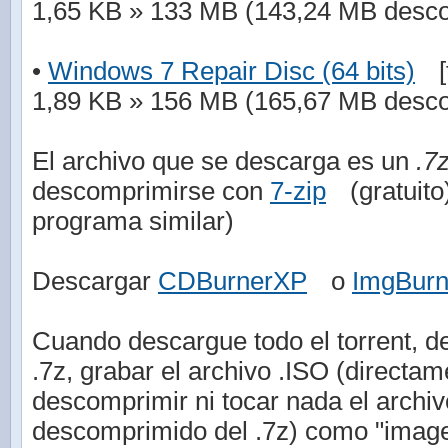
1,65 KB » 133 MB (143,24 MB desc
•
Windows 7 Repair Disc (64 bits)
[
1,89 KB » 156 MB (165,67 MB desc
El archivo que se descarga es un
.7
descomprimirse con
7-zip
(gratuit
programa similar)
Descargar
CDBurnerXP
o
ImgBur
Cuando descargue todo el torrent, de
.7z, grabar el archivo .ISO (directam
descomprimir ni tocar nada el arch
descomprimido del .7z) como "imag