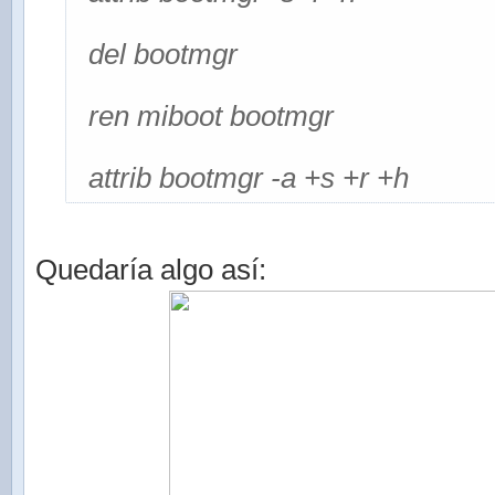
del bootmgr
ren miboot bootmgr
attrib bootmgr -a +s +r +h
Quedaría algo así: