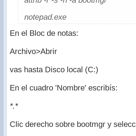
attrib -r -s -h -a bootmgr
notepad.exe
En el Bloc de notas:
Archivo>Abrir
vas hasta Disco local (C:)
En el cuadro 'Nombre' escribís:
*.*
Clic derecho sobre bootmgr y selec