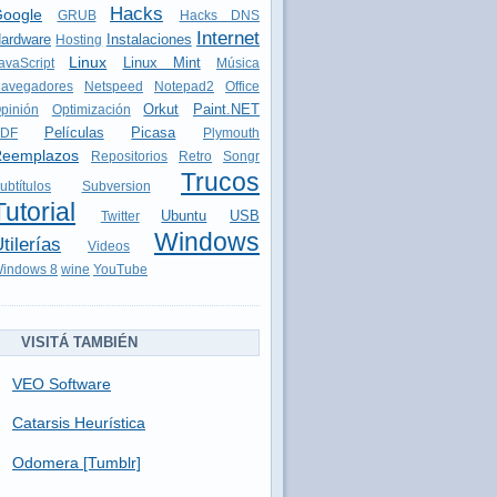
Hacks
oogle
GRUB
Hacks DNS
Internet
ardware
Instalaciones
Hosting
Linux
Linux Mint
avaScript
Música
avegadores
Netspeed
Notepad2
Office
Orkut
Paint.NET
pinión
Optimización
Películas
Picasa
DF
Plymouth
eemplazos
Repositorios
Retro
Songr
Trucos
ubtítulos
Subversion
Tutorial
Ubuntu
USB
Twitter
Windows
tilerías
Videos
indows 8
wine
YouTube
VISITÁ TAMBIÉN
VEO Software
Catarsis Heurística
Odomera [Tumblr]