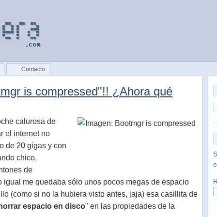
Contacto
otmgr is compressed"!! ¿Ahora qué
oche calurosa de
 el internet no
o de 20 gigas y con
S
ando chico,
e
ntones de
R
o igual me quedaba sólo unos pocos megas de espacio
lo (como si no la hubiera visto antes, jaja) esa casillita de
horrar espacio en disco
" en las propiedades de la