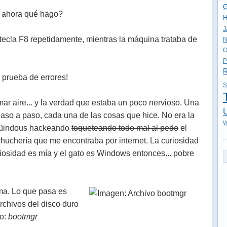
G
Y ahora qué hago?
H
J
 tecla F8 repetidamente, mientras la máquina trataba de
N
O
P
R
prueba de errores!
S
mar aire... y la verdad que estaba un poco nervioso. Una
U
so a paso, cada una de las cosas que hice. No era la
W
 Güindous hackeando
toqueteando todo mal al pedo
el
 chuchería que me encontraba por internet. La curiosidad
uriosidad es mía y el gato es Windows entonces... pobre
ma. Lo que pasa es
rchivos del disco duro
vo:
bootmgr