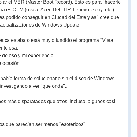
biar el MBR (Master Boot Record). Esto es para "hacerle
na es OEM (o sea, Acer, Dell, HP, Lenovo, Sony, etc.)
yas podido conseguir en Ciudad del Este y así, cree que
s actualizaciones de Windows Update.
atica estaba o está muy difundido el programa "Vista
ente esa.
ré de eso y mi experiencia
a ocasión.
había forma de solucionarlo sin el disco de Windows
investigando a ver "que onda"...
s más disparatados que otros, incluso, algunos casi
os que parecían ser menos "esotéricos"