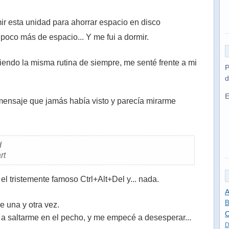
n poco más de espacio... Y me fui a dormir.
iendo la misma rutina de siempre, me senté frente a mi
P
d
E
mensaje que jamás había visto y parecía mirarme
d
rt
 el tristemente famoso Ctrl+Alt+Del y... nada.
A
B
 una y otra vez.
C
 saltarme en el pecho, y me empecé a desesperar...
D