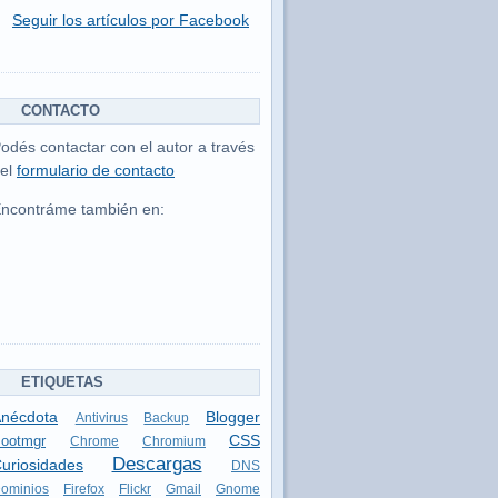
Seguir los artículos por Facebook
CONTACTO
odés contactar con el autor a través
el
formulario de contacto
ncontráme también en:
ETIQUETAS
nécdota
Blogger
Antivirus
Backup
CSS
ootmgr
Chrome
Chromium
Descargas
uriosidades
DNS
ominios
Firefox
Flickr
Gmail
Gnome