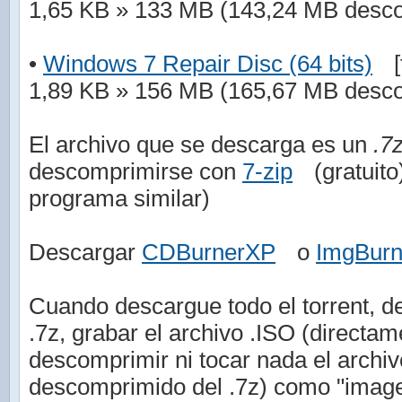
1,65 KB » 133 MB (143,24 MB desc
•
Windows 7 Repair Disc (64 bits)
[
1,89 KB » 156 MB (165,67 MB desc
El archivo que se descarga es un
.7
descomprimirse con
7-zip
(gratuit
programa similar)
Descargar
CDBurnerXP
o
ImgBur
Cuando descargue todo el torrent, de
.7z, grabar el archivo .ISO (directam
descomprimir ni tocar nada el arch
descomprimido del .7z) como "imag