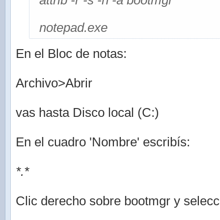
attrib -r -s -h -a bootmgr
notepad.exe
En el Bloc de notas:
Archivo>Abrir
vas hasta Disco local (C:)
En el cuadro 'Nombre' escribís:
*.*
Clic derecho sobre bootmgr y selec