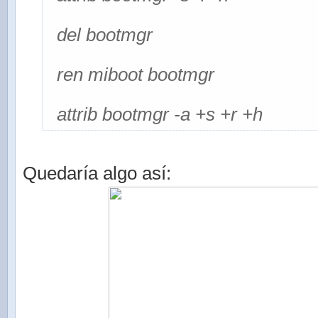
del bootmgr
ren miboot bootmgr
attrib bootmgr -a +s +r +h
Quedaría algo así: