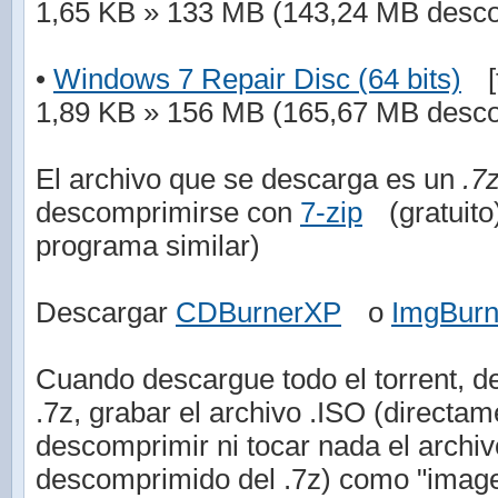
1,65 KB » 133 MB (143,24 MB desc
•
Windows 7 Repair Disc (64 bits)
[
1,89 KB » 156 MB (165,67 MB desc
El archivo que se descarga es un
.7
descomprimirse con
7-zip
(gratuit
programa similar)
Descargar
CDBurnerXP
o
ImgBur
Cuando descargue todo el torrent, de
.7z, grabar el archivo .ISO (directam
descomprimir ni tocar nada el arch
descomprimido del .7z) como "imag