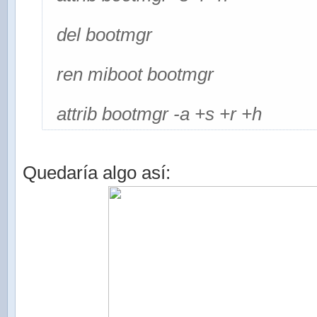
del bootmgr
ren miboot bootmgr
attrib bootmgr -a +s +r +h
Quedaría algo así: