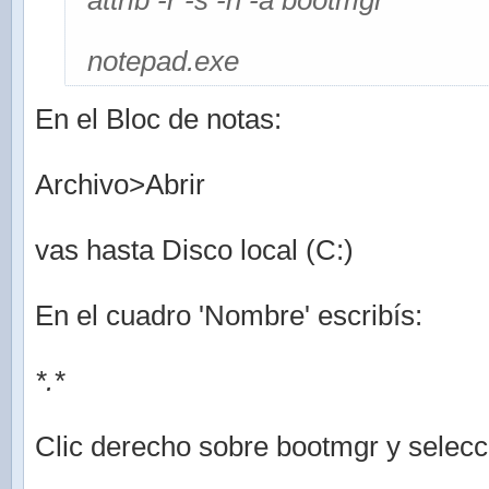
attrib -r -s -h -a bootmgr
notepad.exe
En el Bloc de notas:
Archivo>Abrir
vas hasta Disco local (C:)
En el cuadro 'Nombre' escribís:
*.*
Clic derecho sobre bootmgr y selec