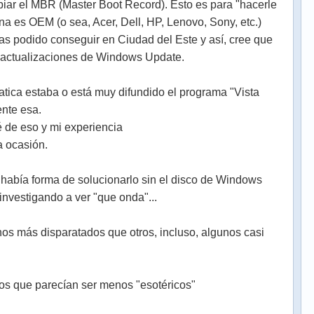
biar el MBR (Master Boot Record). Esto es para "hacerle
na es OEM (o sea, Acer, Dell, HP, Lenovo, Sony, etc.)
yas podido conseguir en Ciudad del Este y así, cree que
s actualizaciones de Windows Update.
atica estaba o está muy difundido el programa "Vista
ente esa.
ré de eso y mi experiencia
a ocasión.
había forma de solucionarlo sin el disco de Windows
investigando a ver "que onda"...
s más disparatados que otros, incluso, algunos casi
os que parecían ser menos "esotéricos"