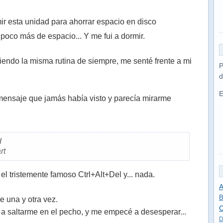
n poco más de espacio... Y me fui a dormir.
iendo la misma rutina de siempre, me senté frente a mi
P
d
E
mensaje que jamás había visto y parecía mirarme
d
rt
 el tristemente famoso Ctrl+Alt+Del y... nada.
A
B
 una y otra vez.
C
 saltarme en el pecho, y me empecé a desesperar...
D