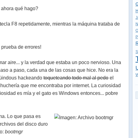
G
Y ahora qué hago?
H
J
 tecla F8 repetidamente, mientras la máquina trataba de
N
O
P
R
prueba de errores!
S
mar aire... y la verdad que estaba un poco nervioso. Una
U
so a paso, cada una de las cosas que hice. No era la
W
 Güindous hackeando
toqueteando todo mal al pedo
el
 chuchería que me encontraba por internet. La curiosidad
uriosidad es mía y el gato es Windows entonces... pobre
ma. Lo que pasa es
rchivos del disco duro
vo:
bootmgr