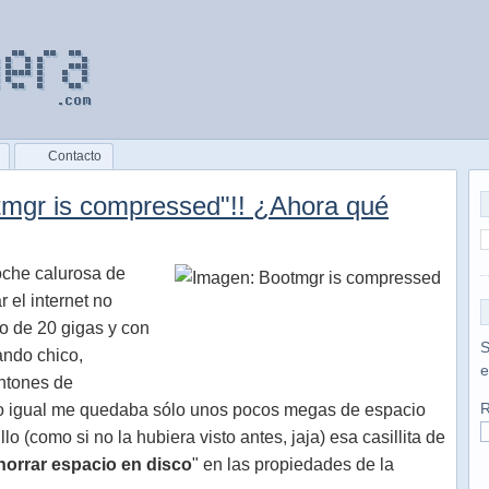
Contacto
otmgr is compressed"!! ¿Ahora qué
oche calurosa de
 el internet no
o de 20 gigas y con
S
ando chico,
e
ntones de
R
o igual me quedaba sólo unos pocos megas de espacio
lo (como si no la hubiera visto antes, jaja) esa casillita de
horrar espacio en disco
" en las propiedades de la