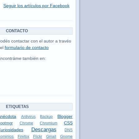
Seguir los artículos por Facebook
CONTACTO
odés contactar con el autor a través
el
formulario de contacto
ncontráme también en:
ETIQUETAS
nécdota
Blogger
Antivirus
Backup
CSS
ootmgr
Chrome
Chromium
Descargas
uriosidades
DNS
ominios
Firefox
Flickr
Gmail
Gnome