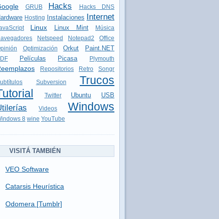
Hacks
oogle
GRUB
Hacks DNS
Internet
ardware
Instalaciones
Hosting
Linux
Linux Mint
avaScript
Música
avegadores
Netspeed
Notepad2
Office
Orkut
Paint.NET
pinión
Optimización
Películas
Picasa
DF
Plymouth
eemplazos
Repositorios
Retro
Songr
Trucos
ubtítulos
Subversion
Tutorial
Ubuntu
USB
Twitter
Windows
tilerías
Videos
indows 8
wine
YouTube
VISITÁ TAMBIÉN
VEO Software
Catarsis Heurística
Odomera [Tumblr]