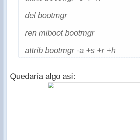
del bootmgr
ren miboot bootmgr
attrib bootmgr -a +s +r +h
Quedaría algo así: