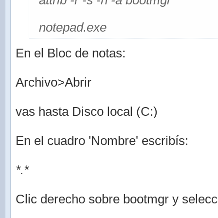
attrib -r -s -h -a bootmgr
notepad.exe
En el Bloc de notas:
Archivo>Abrir
vas hasta Disco local (C:)
En el cuadro 'Nombre' escribís:
*.*
Clic derecho sobre bootmgr y selec