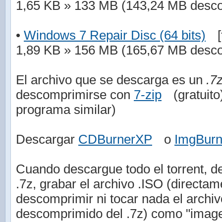
1,65 KB » 133 MB (143,24 MB desc
•
Windows 7 Repair Disc (64 bits)
[
1,89 KB » 156 MB (165,67 MB desc
El archivo que se descarga es un
.7
descomprimirse con
7-zip
(gratuit
programa similar)
Descargar
CDBurnerXP
o
ImgBur
Cuando descargue todo el torrent, de
.7z, grabar el archivo .ISO (directam
descomprimir ni tocar nada el arch
descomprimido del .7z) como "imag