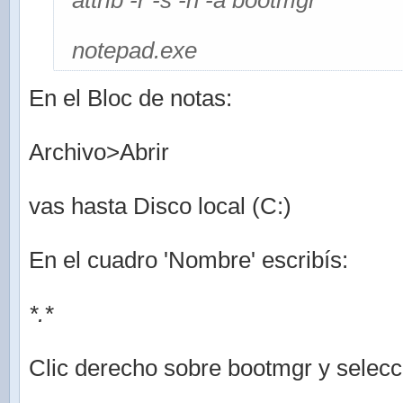
attrib -r -s -h -a bootmgr
notepad.exe
En el Bloc de notas:
Archivo>Abrir
vas hasta Disco local (C:)
En el cuadro 'Nombre' escribís:
*.*
Clic derecho sobre bootmgr y selec