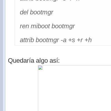
del bootmgr
ren miboot bootmgr
attrib bootmgr -a +s +r +h
Quedaría algo así: