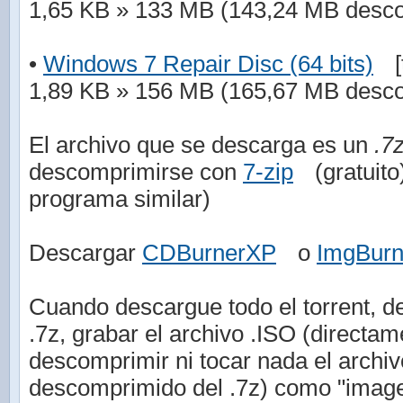
1,65 KB » 133 MB (143,24 MB desc
•
Windows 7 Repair Disc (64 bits)
[
1,89 KB » 156 MB (165,67 MB desc
El archivo que se descarga es un
.7
descomprimirse con
7-zip
(gratuit
programa similar)
Descargar
CDBurnerXP
o
ImgBur
Cuando descargue todo el torrent, de
.7z, grabar el archivo .ISO (directam
descomprimir ni tocar nada el arch
descomprimido del .7z) como "imag