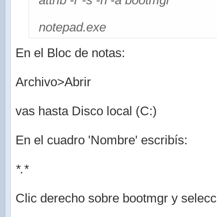
attrib -r -s -h -a bootmgr
notepad.exe
En el Bloc de notas:
Archivo>Abrir
vas hasta Disco local (C:)
En el cuadro 'Nombre' escribís:
*.*
Clic derecho sobre bootmgr y selec