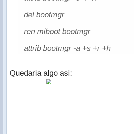
del bootmgr
ren miboot bootmgr
attrib bootmgr -a +s +r +h
Quedaría algo así: