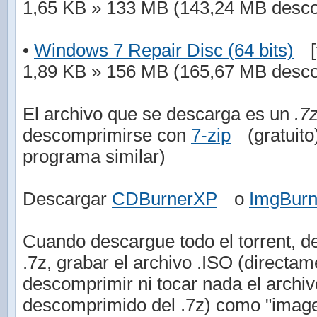
1,65 KB » 133 MB (143,24 MB desc
•
Windows 7 Repair Disc (64 bits)
[
1,89 KB » 156 MB (165,67 MB desc
El archivo que se descarga es un
.7
descomprimirse con
7-zip
(gratuit
programa similar)
Descargar
CDBurnerXP
o
ImgBur
Cuando descargue todo el torrent, de
.7z, grabar el archivo .ISO (directam
descomprimir ni tocar nada el arch
descomprimido del .7z) como "imag