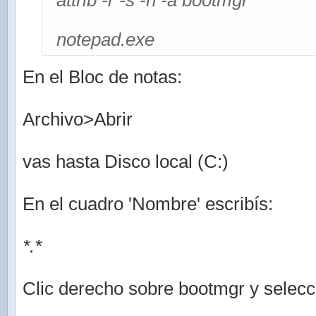
attrib -r -s -h -a bootmgr
notepad.exe
En el Bloc de notas:
Archivo>Abrir
vas hasta Disco local (C:)
En el cuadro 'Nombre' escribís:
*.*
Clic derecho sobre bootmgr y selec