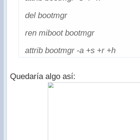
del bootmgr
ren miboot bootmgr
attrib bootmgr -a +s +r +h
Quedaría algo así: