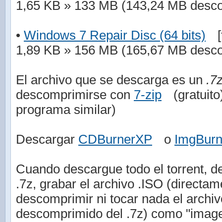
1,65 KB » 133 MB (143,24 MB desc
•
Windows 7 Repair Disc (64 bits)
[
1,89 KB » 156 MB (165,67 MB desc
El archivo que se descarga es un
.7
descomprimirse con
7-zip
(gratuit
programa similar)
Descargar
CDBurnerXP
o
ImgBur
Cuando descargue todo el torrent, de
.7z, grabar el archivo .ISO (directam
descomprimir ni tocar nada el arch
descomprimido del .7z) como "imag