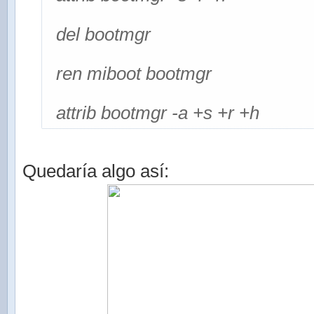
del bootmgr
ren miboot bootmgr
attrib bootmgr -a +s +r +h
Quedaría algo así: