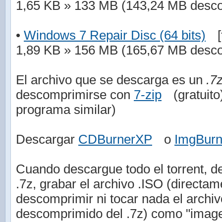
1,65 KB » 133 MB (143,24 MB desc
•
Windows 7 Repair Disc (64 bits)
[
1,89 KB » 156 MB (165,67 MB desc
El archivo que se descarga es un
.7
descomprimirse con
7-zip
(gratuit
programa similar)
Descargar
CDBurnerXP
o
ImgBur
Cuando descargue todo el torrent, de
.7z, grabar el archivo .ISO (directam
descomprimir ni tocar nada el arch
descomprimido del .7z) como "imag