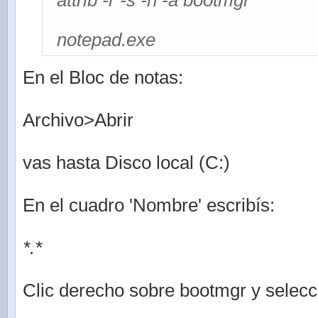
attrib -r -s -h -a bootmgr
notepad.exe
En el Bloc de notas:
Archivo>Abrir
vas hasta Disco local (C:)
En el cuadro 'Nombre' escribís:
*.*
Clic derecho sobre bootmgr y selec