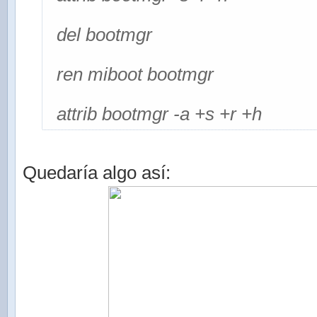
del bootmgr
ren miboot bootmgr
attrib bootmgr -a +s +r +h
Quedaría algo así: