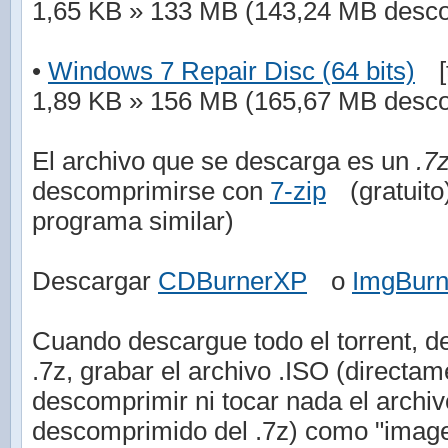
1,65 KB » 133 MB (143,24 MB desc
•
Windows 7 Repair Disc (64 bits)
[
1,89 KB » 156 MB (165,67 MB desc
El archivo que se descarga es un
.7
descomprimirse con
7-zip
(gratuit
programa similar)
Descargar
CDBurnerXP
o
ImgBur
Cuando descargue todo el torrent, de
.7z, grabar el archivo .ISO (directam
descomprimir ni tocar nada el arch
descomprimido del .7z) como "imag