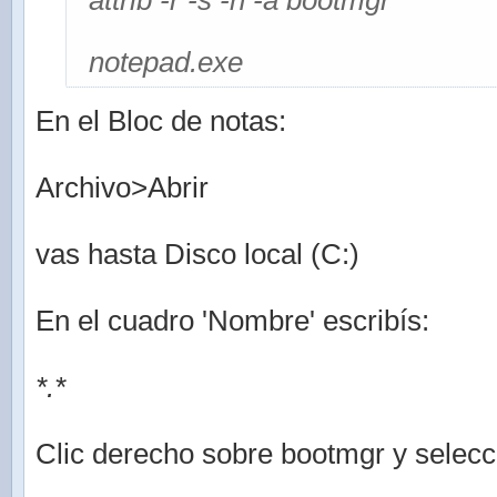
attrib -r -s -h -a bootmgr
notepad.exe
En el Bloc de notas:
Archivo>Abrir
vas hasta Disco local (C:)
En el cuadro 'Nombre' escribís:
*.*
Clic derecho sobre bootmgr y selec